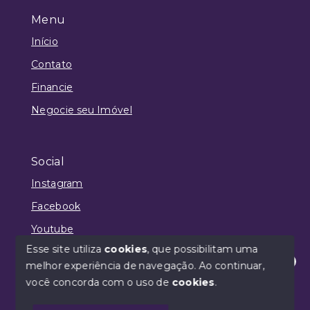
Menu
Início
Contato
Financie
Negocie seu Imóvel
Social
Instagram
Facebook
Youtube
Esse site utiliza
cookies
, que possibilitam uma
melhor experiência de navegação.
Ao continuar,
Olá! Estamos disponíveis para te ajudar.
você concorda com o uso de
cookies
.
© Copyright 2026 - Philipe Neves | CRECI 36093 -
Todos os direitos reservados
1