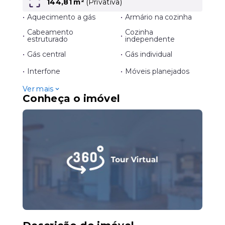
144,81 m²
(
Privativa
)
•
Aquecimento a gás
•
Armário na cozinha
Cabeamento
Cozinha
•
•
estruturado
independente
•
Gás central
•
Gás individual
•
Interfone
•
Móveis planejados
Ver mais
Conheça o imóvel