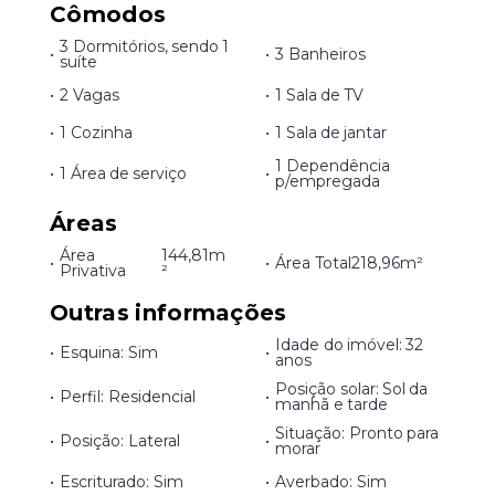
Cômodos
3 Dormitórios, sendo 1
•
•
3 Banheiros
suíte
•
2 Vagas
•
1 Sala de TV
•
1 Cozinha
•
1 Sala de jantar
1 Dependência
•
1 Área de serviço
•
p/empregada
Áreas
Área
144,81m
•
•
Área Total
218,96m²
Privativa
²
Outras informações
Idade do imóvel: 32
•
Esquina: Sim
•
anos
Posição solar: Sol da
•
Perfil: Residencial
•
manhã e tarde
Situação: Pronto para
•
Posição: Lateral
•
morar
•
Escriturado: Sim
•
Averbado: Sim