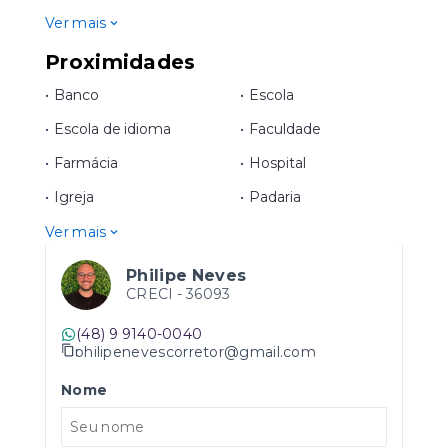
Ver mais
Proximidades
•
Banco
•
Escola
•
Escola de idioma
•
Faculdade
•
Farmácia
•
Hospital
•
Igreja
•
Padaria
Ver mais
Philipe Neves
CRECI -
36093
(48) 9 9140-0040
philipenevescorretor@gmail.com
Nome