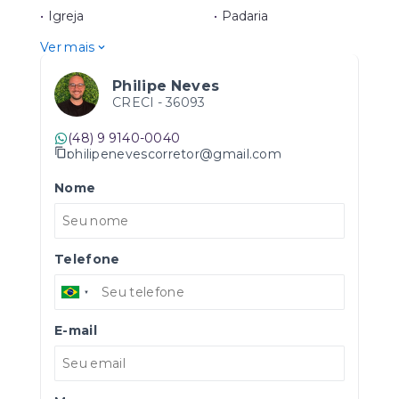
•
Igreja
•
Padaria
Ver mais
Philipe Neves
CRECI -
36093
(48) 9 9140-0040
philipenevescorretor@gmail.com
Nome
Telefone
E-mail