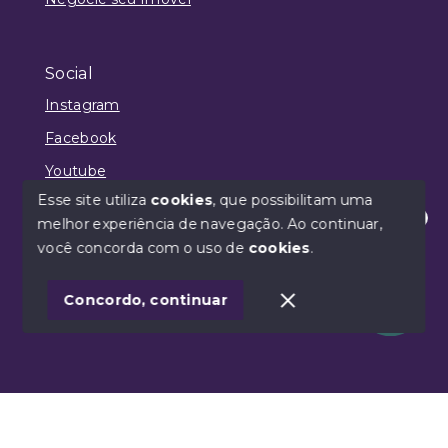
Social
Instagram
Facebook
Youtube
Esse site utiliza
cookies
, que possibilitam uma
melhor experiência de navegação.
Ao continuar,
Olá! Estamos disponíveis para te ajudar.
você concorda com o uso de
cookies
.
© Copyright 2026 - Philipe Neves | CRECI 36093 -
Todos os direitos reservados
1
Concordo, continuar
SITE PARA IMOBILIARIA
Início
Histórico
Favoritos