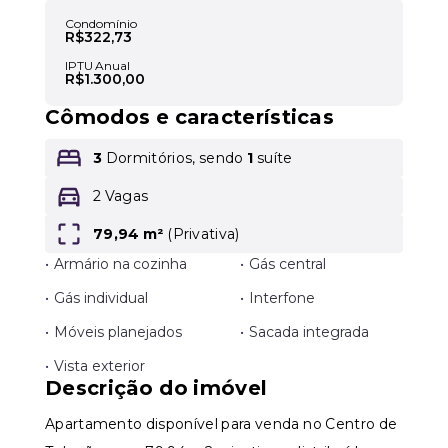
Condomínio
R$322,73
IPTU Anual
R$1.300,00
Leaflet
Cômodos e características
3
Dormitórios, sendo
1
suíte
2 Vagas
79,94 m²
(
Privativa
)
•
Armário na cozinha
•
Gás central
•
Gás individual
•
Interfone
•
Móveis planejados
•
Sacada integrada
•
Vista exterior
Descrição do imóvel
Apartamento disponível para venda no Centro de