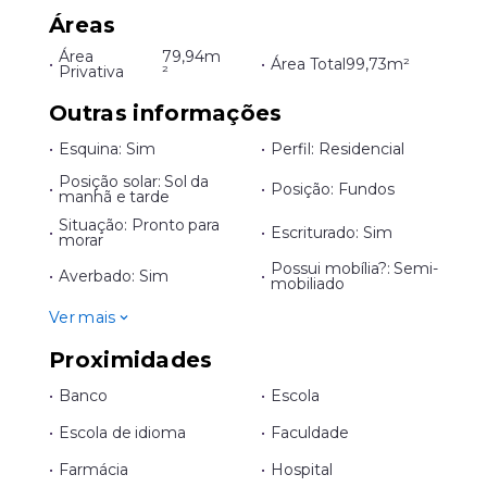
Áreas
Área
79,94m
•
•
Área Total
99,73m²
Privativa
²
Outras informações
•
Esquina: Sim
•
Perfil: Residencial
Posição solar: Sol da
•
•
Posição: Fundos
manhã e tarde
Situação: Pronto para
•
•
Escriturado: Sim
morar
Possui mobília?: Semi-
•
Averbado: Sim
•
mobiliado
Ver mais
Proximidades
•
Banco
•
Escola
•
Escola de idioma
•
Faculdade
•
Farmácia
•
Hospital