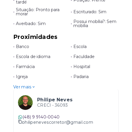
•
•
Posição: Frente
tarde
Situação: Pronto para
•
•
Escriturado: Sim
morar
Possui mobília?: Sem
•
Averbado: Sim
•
mobília
Proximidades
•
Banco
•
Escola
•
Escola de idioma
•
Faculdade
•
Farmácia
•
Hospital
•
Igreja
•
Padaria
Ver mais
Philipe Neves
CRECI -
36093
(48) 9 9140-0040
philipenevescorretor@gmail.com