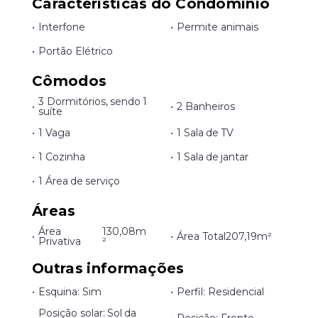
Características do Condomínio
•
Interfone
•
Permite animais
•
Portão Elétrico
Cômodos
3 Dormitórios, sendo 1
•
•
2 Banheiros
suíte
•
1 Vaga
•
1 Sala de TV
•
1 Cozinha
•
1 Sala de jantar
•
1 Área de serviço
Áreas
Área
130,08m
•
•
Área Total
207,19m²
Privativa
²
Outras informações
•
Esquina: Sim
•
Perfil: Residencial
Posição solar: Sol da