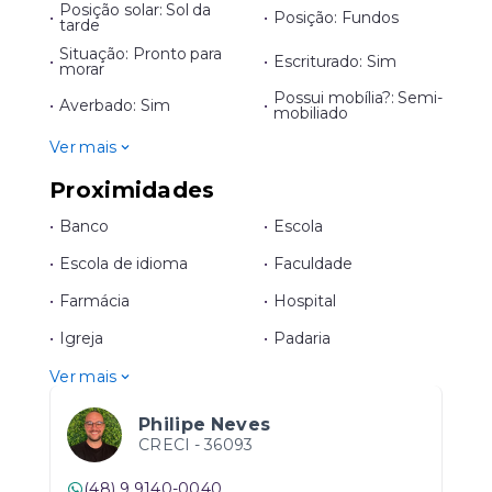
Posição solar: Sol da
•
•
Posição: Fundos
tarde
Situação: Pronto para
•
•
Escriturado: Sim
morar
Possui mobília?: Semi-
•
Averbado: Sim
•
mobiliado
Ver mais
Proximidades
•
Banco
•
Escola
•
Escola de idioma
•
Faculdade
•
Farmácia
•
Hospital
•
Igreja
•
Padaria
Ver mais
Philipe Neves
CRECI -
36093
(48) 9 9140-0040