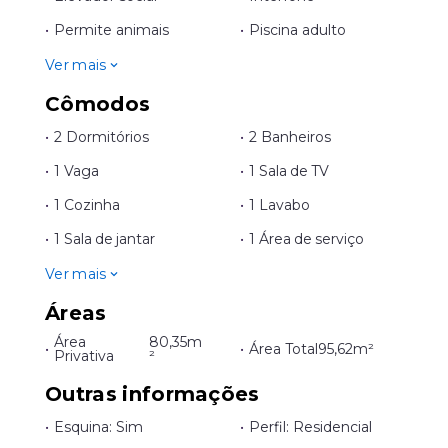
•
Permite animais
•
Piscina adulto
Ver mais
Cômodos
•
2 Dormitórios
•
2 Banheiros
•
1 Vaga
•
1 Sala de TV
•
1 Cozinha
•
1 Lavabo
•
1 Sala de jantar
•
1 Área de serviço
Ver mais
Áreas
Área
80,35m
•
•
Área Total
95,62m²
Privativa
²
Outras informações
•
Esquina: Sim
•
Perfil: Residencial