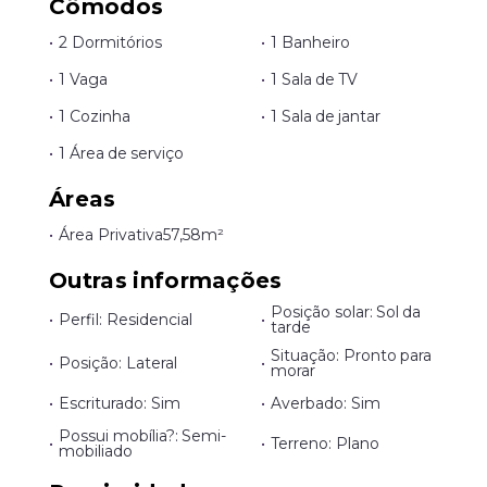
Cômodos
•
2 Dormitórios
•
1 Banheiro
•
1 Vaga
•
1 Sala de TV
•
1 Cozinha
•
1 Sala de jantar
•
1 Área de serviço
Áreas
•
Área Privativa
57,58m²
Outras informações
Posição solar: Sol da
•
Perfil: Residencial
•
tarde
Situação: Pronto para
•
Posição: Lateral
•
morar
•
Escriturado: Sim
•
Averbado: Sim
Possui mobília?: Semi-
•
•
Terreno: Plano
mobiliado