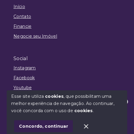
Início
Contato
Financie
Negocie seu Imóvel
Social
Instagram
Facebook
Youtube
Esse site utiliza
cookies
, que possibilitam uma
melhor experiência de navegação.
Ao continuar,
Olá! Estamos disponíveis para te ajudar.
você concorda com o uso de
cookies
.
© Copyright 2026 - Philipe Neves | CRECI 36093 -
Todos os direitos reservados
1
Concordo, continuar
SITE PARA IMOBILIARIA